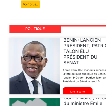
Voir plus..
POLITIQUE
BÉNIN: L'ANCIEN
PRÉSIDENT, PATRI
TALON ÉLU
PRÉSIDENT DU
SÉNAT
Après deux (02) mandats successi
la tête de la République du Benin,
l'ancien Président Patrice Talon a 
Président du Sénat le jeudi 0...
Lire la suite
Côte d'Ivoire / Déc
du ministre Émile