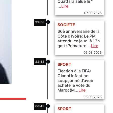
Ouattara salue le "
...
Lire
07.08.2026
22:58
xt
SOCIETE
66è anniversaire de la
Côte d'Ivoire: Le PM
attendu ce jeudi à 13h
gmt (Primature ...
Lire
06.08.2026
22:53
SPORT
Élection à la FIFA:
Gianni Infantino
soupçonné d'avoir
acheté le vote du
Maroc(M...
Lire
06.08.2026
08:43
SPORT