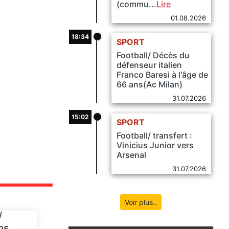
(commu...
Lire
01.08.2026
18:34
SPORT
Football/ Décès du
défenseur italien
Franco Baresi à l'âge de
66 ans(Ac Milan)
31.07.2026
15:02
SPORT
Football/ transfert :
Vinicius Junior vers
Arsenal
31.07.2026
Voir plus..
/
os