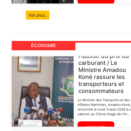
Voir plus..
ÉCONOMIE
Hausse du prix du
carburant / Le
Ministre Amadou
Koné rassure les
transporteurs et
consommateurs
Le Ministre des Transports et des
Affaires Maritimes, Amadou Koné,
rencontré le lundi 3 août 2026 à 
cabinet, au 21ème étage de l’im...
CÔTE D’IVOIRE /
Lire la suite