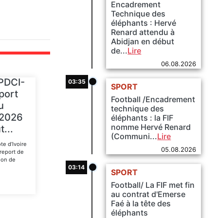
Encadrement
Technique des
éléphants : Hervé
Renard attendu à
Abidjan en début
de...
Lire
06.08.2026
 PDCI-
03:35
SPORT
port
Football /Encadrement
u
technique des
t 2026
éléphants : la FIF
nomme Hervé Renard
t...
(Communi...
Lire
te d’Ivoire
05.08.2026
report de
tion de
03:14
SPORT
Football/ La FIF met fin
au contrat d'Emerse
Faé à la tête des
éléphants