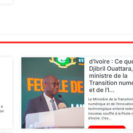
Poste de Côte
d'Ivoire : Ce qu
Djibril Ouattara,
ministre de la
Transition num
et de l'I...
Le Ministère de la Transitio
numérique et de l'Innovatio
 a
technologique entend redo
son
nouveau souffle à la Poste 
d'Ivoire. C'es...
Lire la suite