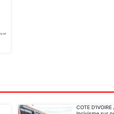
s
ny et
COTE D'IVOIRE 
Incivisme sur n