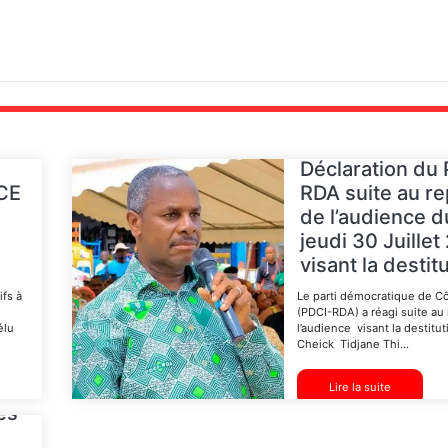
Déclaration du
CE
RDA suite au re
de l’audience d
jeudi 30 Juille
visant la destitu
fs à
Le parti démocratique de Cô
(PDCI-RDA) a réagi suite au 
élu
l’audience visant la destitu
Cheick Tidjane Thi...
Lire la suite
ès