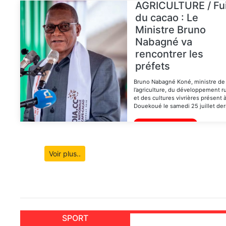
AGRICULTURE / Fu
du cacao : Le
Ministre Bruno
Nabagné va
rencontrer les
préfets
Bruno Nabagné Koné, ministre de
l’agriculture, du développement ru
et des cultures vivrières présent 
Douekoué le samedi 25 juillet dern
Lire la suite
Voir plus..
SPORT