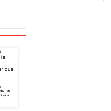
e
 le
érique
n
n
nner un
de Côte