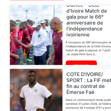
Guinée – Côte
d’Ivoire Match de
gala pour le 66ᵉ
anniversaire de
l’indépendance
ivoirienne
À l’occasion du 66ᵉ anniversaire d
l’indépendance de la Côte d’Ivoire
match de gala a opposé, le 7 aoû
, au stade Petit Sory d...
Lire la suite
COTE D'IVOIRE/
SPORT : La FIF me
fin au contrat de
Émerse Faé
Dans un communiqué rendu publi
vendredi 31 juillet 2026, la Fédér
Ivoirienne de Football (FIF) a an