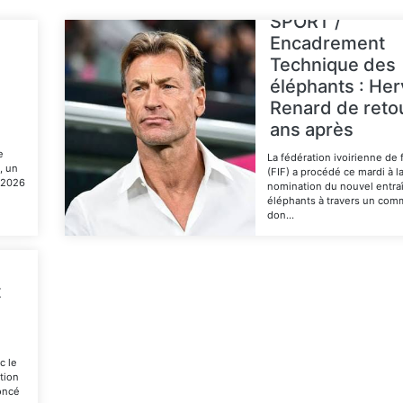
SPORT /
Encadrement
Technique des
éléphants : Her
Renard de retou
ans après
e
La fédération ivoirienne de 
, un
(FIF) a procédé ce mardi à l
t 2026
nomination du nouvel entra
éléphants à travers un co
don...
Lire la suite
t
c le
ation
noncé