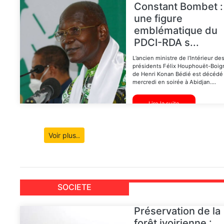
Constant Bombet :
une figure
emblématique du
PDCI-RDA s...
L’ancien ministre de l’Intérieur de
présidents Félix Houphouët-Boig
de Henri Konan Bédié est décédé
mercredi en soirée à Abidjan....
Lire la suite
Voir plus..
SOCIETE
Préservation de la
forêt ivoirienne :