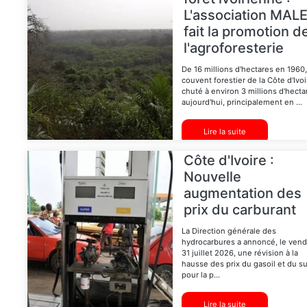
L'association MALE
fait la promotion d
l'agroforesterie
De 16 millions d'hectares en 1960,
couvent forestier de la Côte d'Ivoi
chuté à environ 3 millions d'hecta
aujourd'hui, principalement en ...
Lire la suite
Côte d'Ivoire :
Nouvelle
augmentation des
prix du carburant
La Direction générale des
hydrocarbures a annoncé, le vend
31 juillet 2026, une révision à la
hausse des prix du gasoil et du s
pour la p...
Lire la suite