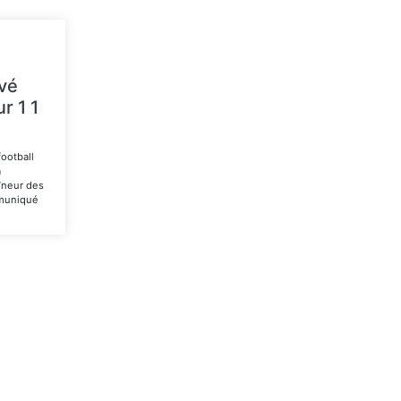
vé
r 1 1
football
a
îneur des
mmuniqué