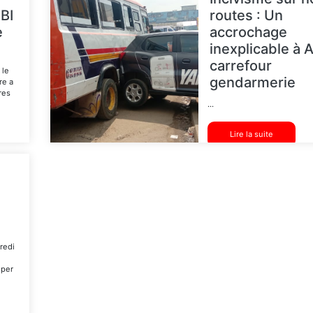
BI
routes : Un
e
accrochage
inexplicable à
carrefour
 le
gendarmerie
re a
res
...
Lire la suite
redi
uper