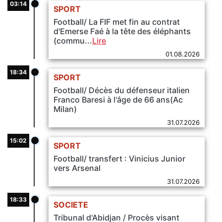
03:14
SPORT
Football/ La FIF met fin au contrat
d'Emerse Faé à la tête des éléphants
(commu...
Lire
01.08.2026
18:34
SPORT
Football/ Décès du défenseur italien
Franco Baresi à l'âge de 66 ans(Ac
Milan)
31.07.2026
15:02
SPORT
Football/ transfert : Vinicius Junior
vers Arsenal
31.07.2026
18:33
SOCIETE
Tribunal d'Abidjan / Procès visant