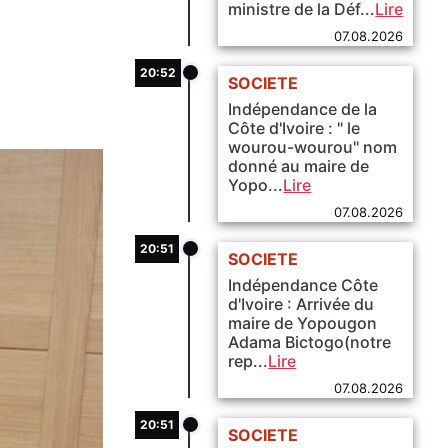
ministre de la Déf...
Lire
07.08.2026
20:52
SOCIETE
Indépendance de la
Côte d'Ivoire : " le
wourou-wourou" nom
donné au maire de
Yopo...
Lire
07.08.2026
20:51
SOCIETE
Indépendance Côte
d'Ivoire : Arrivée du
maire de Yopougon
Adama Bictogo(notre
rep...
Lire
07.08.2026
20:51
SOCIETE