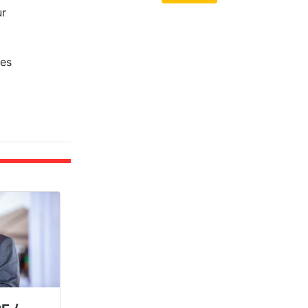
ur
les