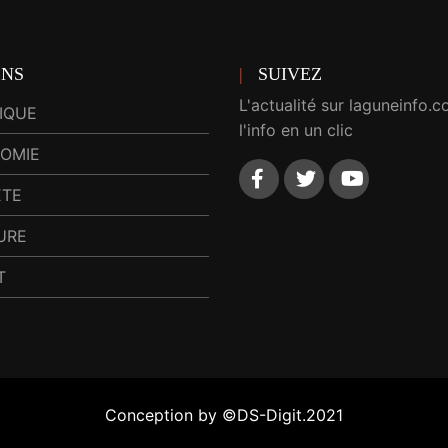
ENS
SUIVEZ
L'actualité sur laguneinfo.c
TIQUE
l'info en un clic
OMIE
ETE
URE
T
Conception by ©DS-Digit.2021