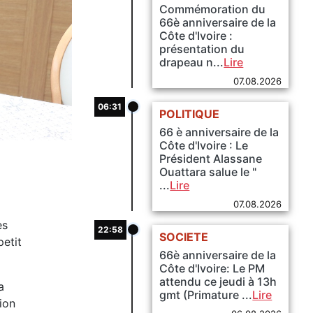
Commémoration du
66è anniversaire de la
Côte d'Ivoire :
présentation du
drapeau n...
Lire
07.08.2026
06:31
POLITIQUE
66 è anniversaire de la
Côte d'Ivoire : Le
Président Alassane
Ouattara salue le "
...
Lire
07.08.2026
es
22:58
SOCIETE
petit
66è anniversaire de la
Côte d'Ivoire: Le PM
attendu ce jeudi à 13h
a
gmt (Primature ...
Lire
ion