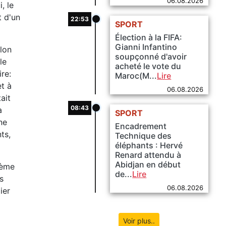
06.08.2026
, le
t d'un
22:53
SPORT
Élection à la FIFA:
Gianni Infantino
lon
soupçonné d'avoir
le
acheté le vote du
re:
Maroc(M...
Lire
t à
06.08.2026
ait
08:43
a
SPORT
ne
Encadrement
ts,
Technique des
éléphants : Hervé
Renard attendu à
Abidjan en début
lème
de...
Lire
s
06.08.2026
ier
Voir plus..