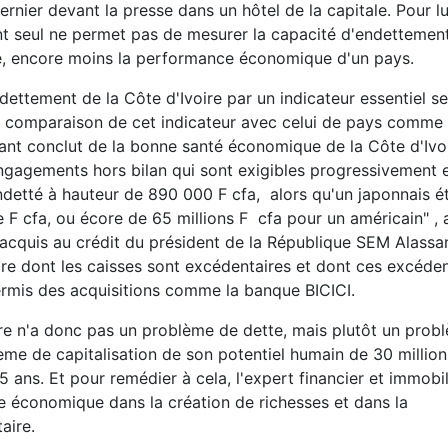
ernier devant la presse dans un hôtel de la capitale. Pour lui
nt seul ne permet pas de mesurer la capacité d'endettemen
tte, encore moins la performance économique d'un pays.
ttement de la Côte d'Ivoire par un indicateur essentiel se
 En comparaison de cet indicateur avec celui de pays comme 
tant conclut de la bonne santé économique de la Côte d'Ivoi
ngagements hors bilan qui sont exigibles progressivement e
endetté à hauteur de 890 000 F cfa, alors qu'un japonnais ét
 F cfa, ou écore de 65 millions F cfa pour un américain" , 
s acquis au crédit du président de la République SEM Alassa
oire dont les caisses sont excédentaires et dont ces excéden
permis des acquisitions comme la banque BICICI.
re n'a donc pas un problème de dette, mais plutôt un prob
ème de capitalisation de son potentiel humain de 30 million
ans. Et pour remédier à cela, l'expert financier et immobil
e économique dans la création de richesses et dans la
aire.