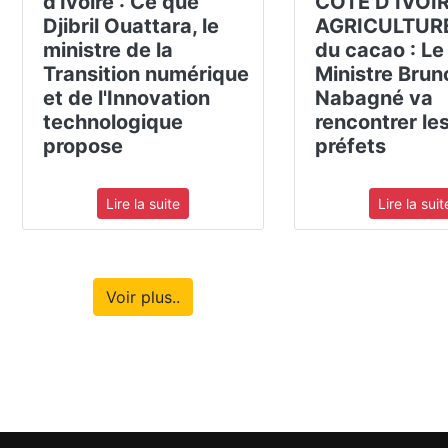
d'Ivoire : Ce que
CÔTE D’IVOIR
Djibril Ouattara, le
AGRICULTURE 
ministre de la
du cacao : Le
Transition numérique
Ministre Brun
et de l'Innovation
Nabagné va
technologique
rencontrer le
propose
préfets
Lire la suite
Lire la suit
Voir plus..