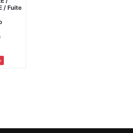
E /
/ Fuite
o
s
e